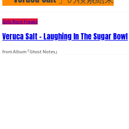
Girls Rock Freakz
Veruca Salt - Laughing In The Sugar Bowl
from Album ｢Ghost Notes｣