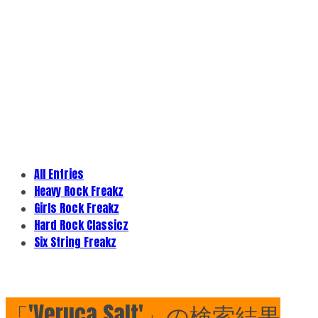
All Entries
Heavy Rock Freakz
Girls Rock Freakz
Hard Rock Classicz
Six String Freakz
「'Veruca Salt'」の検索結果